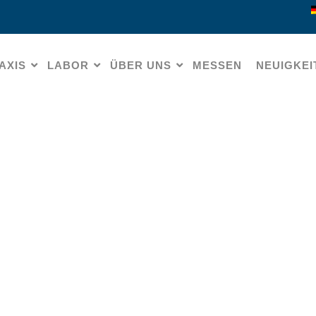
AXIS
LABOR
ÜBER UNS
MESSEN
NEUIGKEI
enmarkierer für Veneer-Te
HOME
» TIEFENMARKIERER FÜR VENEER-TECHNIK