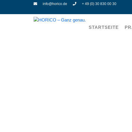
info@horico.de
+ 49 (0) 30 830 00 30
STARTSEITE
PR
Tief