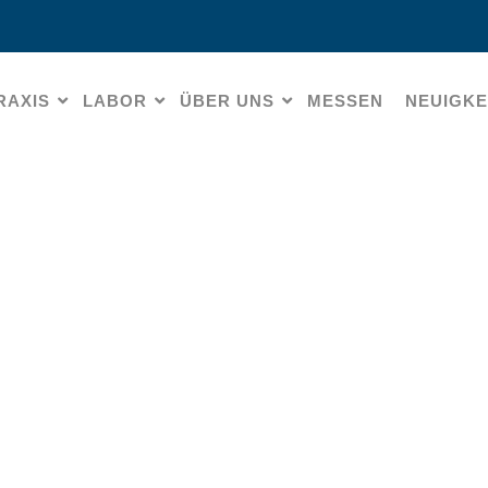
RAXIS
LABOR
ÜBER UNS
MESSEN
NEUIGKE
Gesamtliste
HOME
» GESAMTLISTE