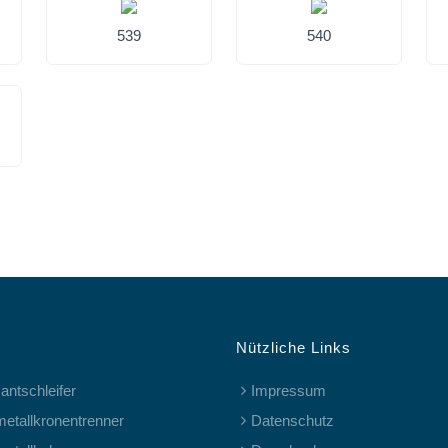
539
540
Nützliche Links
antschleifer
Impressum
metallkronentrenner
Datenschutz