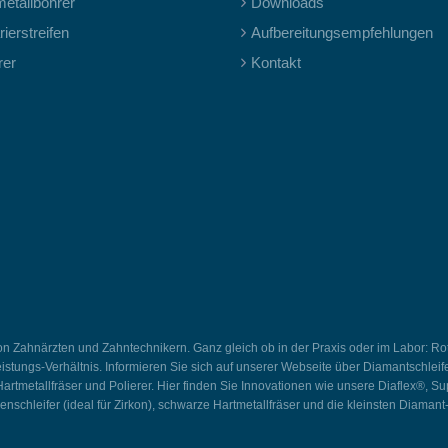
metallbohrer
Downloads
ierstreifen
Aufbereitungsempfehlungen
rer
Kontakt
von Zahnärzten und Zahntechnikern. Ganz gleich ob in der Praxis oder im Labor: 
ngs-Verhältnis. Informieren Sie sich auf unserer Webseite über Diamantschleifer
rtmetallfräser und Polierer. Hier finden Sie Innovationen wie unsere Diaflex®, 
nschleifer (ideal für Zirkon), schwarze Hartmetallfräser und die kleinsten Diamant