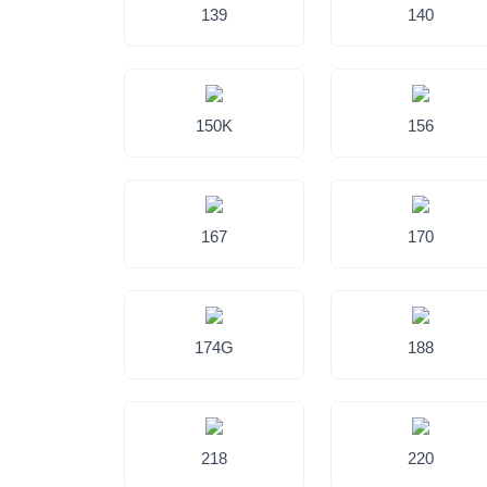
139
140
150K
156
167
170
174G
188
218
220