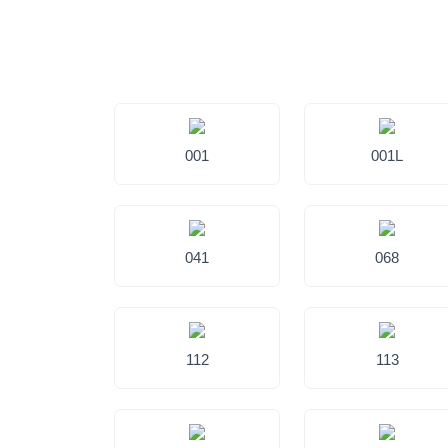
001
001L
041
068
112
113