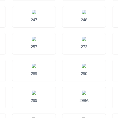
247
248
257
272
289
290
299
299A