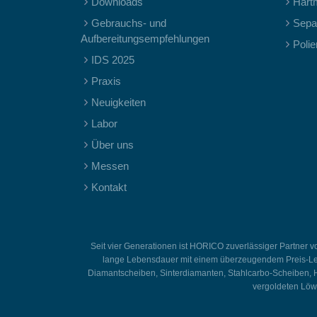
Downloads
Hart
Gebrauchs- und
Separ
Aufbereitungsempfehlungen
Polie
IDS 2025
Praxis
Neuigkeiten
Labor
Über uns
Messen
Kontakt
Seit vier Generationen ist HORICO zuverlässiger Partner 
lange Lebensdauer mit einem überzeugendem Preis-Leistu
Diamantscheiben, Sinterdiamanten, Stahlcarbo-Scheiben, Ha
vergoldeten Löwe