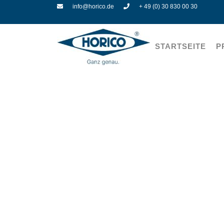
info@horico.de
+ 49 (0) 30 830 00 30
STARTSEITE
P