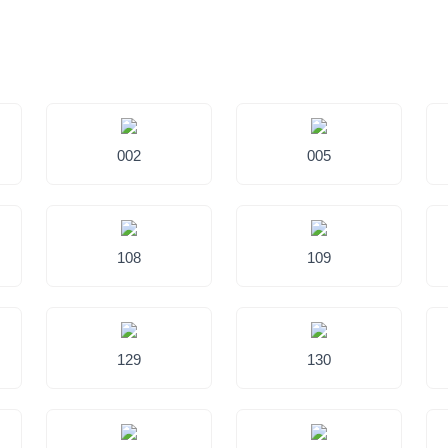
002
005
108
109
129
130