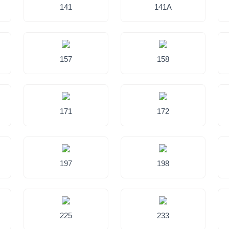
141
141A
157
158
171
172
197
198
225
233