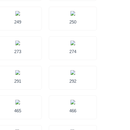
249
250
273
274
291
292
465
466