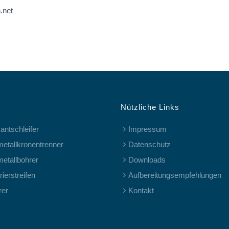
.net
Nützliche Links
antschleifer
Impressum
metallkronentrenner
Datenschutz
metallbohrer
Downloads
ierstreifen
Aufbereitungsempfehlungen
rer
Kontakt