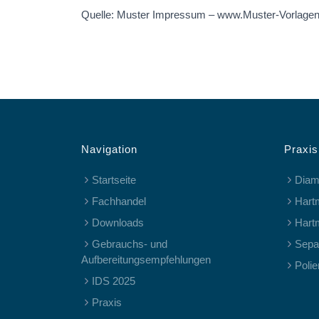
Quelle: Muster Impressum – www.Muster-Vorlagen
Navigation
Praxis
Startseite
Diam
Fachhandel
Hart
Downloads
Hart
Gebrauchs- und
Separ
Aufbereitungsempfehlungen
Polie
IDS 2025
Praxis