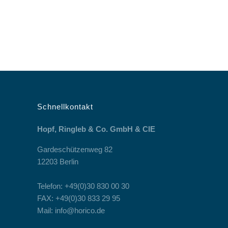
Schnellkontakt
Hopf, Ringleb & Co. GmbH & CIE
Gardeschützenweg 82
12203 Berlin
Telefon: +49(0)30 830 00 30
FAX: +49(0)30 833 29 95
Mail: info@horico.de