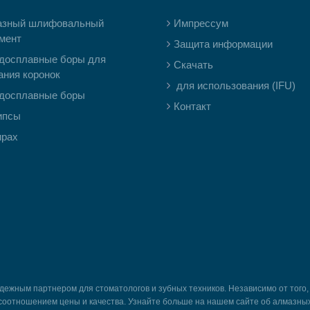
азный шлифовальный
Импрессум
мент
Защита информации
досплавные боры для
Скачать
ания коронок
для использования (IFU)
досплавные боры
Контакт
ипсы
ирах
жным партнером для стоматологов и зубных техников. Независимо от того,
соотношением цены и качества. Узнайте больше на нашем сайте об алмазных